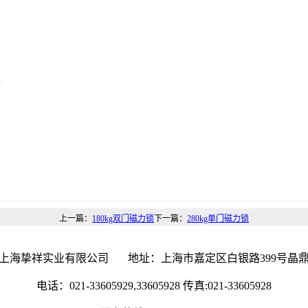
格
上一篇：
180kg双门磁力锁
下一篇：
280kg单门磁力锁
 上海挚祥实业有限公司 地址：上海市嘉定区白银路399号晶鼎大厦
电话：021-33605929,33605928 传真:021-33605928