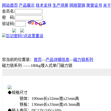
网站首页
产品展示
技术支持
生产场景
网络营销
荣誉证书
关于
会员名:
密 码:
验证码:
忘记密码?点这里重设
您当前的位置是：
首页
—
产品详细信息
—
磁力锁系列
磁力锁系列 ——180kg埋入式单门磁力锁
◆规格尺寸
锁体：190mm长x32mm宽x21mm高
铁板：130mm长x33mm宽x9.3mm高
◆输入电压：DC12V/24V
+
10%